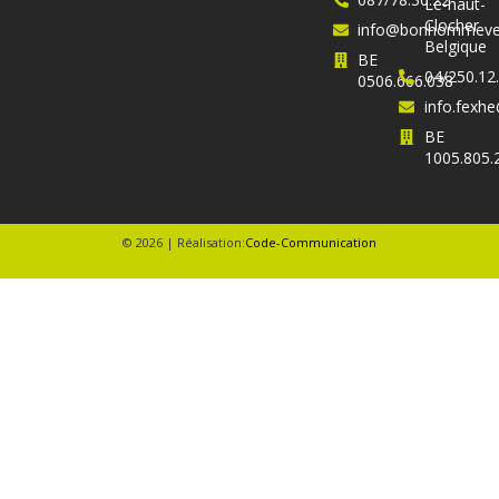
Le-haut-
Clocher
info@bonhommever
Belgique
BE
04/250.12
0506.666.038
info.fex
BE
1005.805.
© 2026 | Réalisation:
Code-Communication