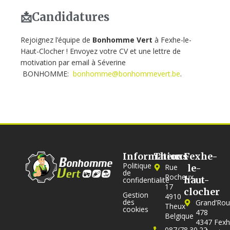
📩Candidatures
Rejoignez l’équipe de
Bonhomme Vert
à Fexhe-le-
Haut-Clocher ! Envoyez votre CV et une lettre de
motivation par email à Séverine
BONHOMME:
bonhomme@bonhommevert.be
.
Informations
Theux
Fexhe-
Politique
Rue
le-
de
Rocheux,
haut-
confidentialité
17
clocher
Gestion
4910
des
Grand’Rou
Theux
cookies
478
Belgique
4347 Fexh
087/78.30.22