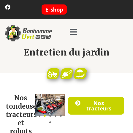
E-shop
Entretien du jardin
Nos
Nos
tondeuses,
tracteurs
tracteurs
et
robots