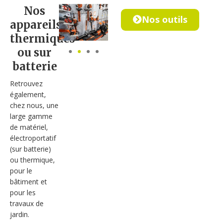
Nos
Nos outils
appareils
thermiques
ou sur
batterie
Retrouvez
également,
chez nous, une
large gamme
de matériel,
électroportatif
(sur batterie)
ou thermique,
pour le
bâtiment et
pour les
travaux de
jardin.