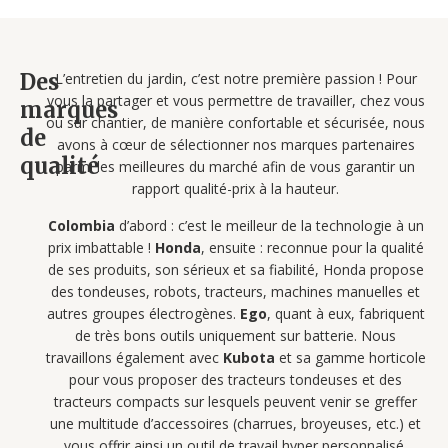
Des
L’entretien du jardin, c’est notre première passion ! Pour
vous la partager et vous permettre de travailler, chez vous
marques
ou sur chantier, de manière confortable et sécurisée, nous
de
avons à cœur de sélectionner nos marques partenaires
qualité
parmi les meilleures du marché afin de vous garantir un
rapport qualité-prix à la hauteur.
Colombia
d’abord : c’est le meilleur de la technologie à un
prix imbattable !
Honda
, ensuite : reconnue pour la qualité
de ses produits, son sérieux et sa fiabilité, Honda propose
des tondeuses, robots, tracteurs, machines manuelles et
autres groupes électrogènes.
Ego
, quant à eux, fabriquent
de très bons outils uniquement sur batterie. Nous
travaillons également avec
Kubota
et sa gamme horticole
pour vous proposer des tracteurs tondeuses et des
tracteurs compacts sur lesquels peuvent venir se greffer
une multitude d’accessoires (charrues, broyeuses, etc.) et
vous offrir ainsi un outil de travail hyper personnalisé,