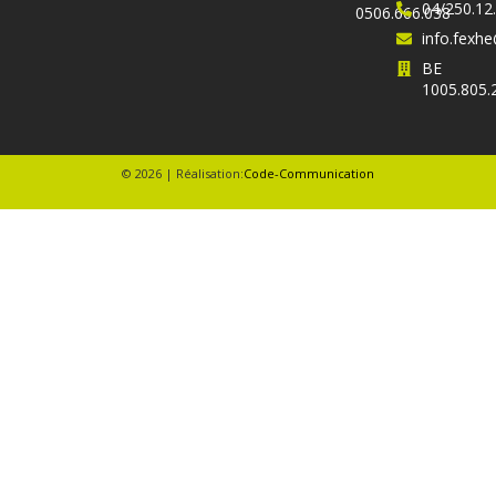
04/250.12
0506.666.038
info.fex
BE
1005.805.
© 2026 | Réalisation:
Code-Communication