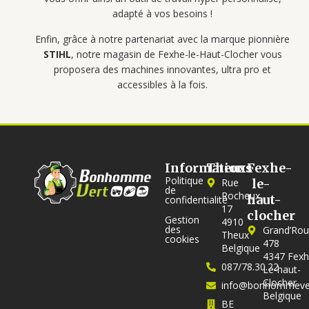
adapté à vos besoins !
Enfin, grâce à notre partenariat avec la marque pionnière
STIHL
, notre magasin de Fexhe-le-Haut-Clocher vous
proposera des machines innovantes, ultra pro et
accessibles à la fois.
Informations
Theux
Fexhe-
Politique
Rue
le-
de
Rocheux,
haut-
confidentialité
17
clocher
Gestion
4910
des
Grand’Rou
Theux
cookies
478
Belgique
4347 Fexh
087/78.30.22
Le-haut-
Clocher
info@bonhommever
Belgique
BE