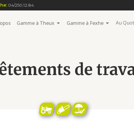
he:
04/250.12.84
Au Quot
ropos
Gamme à Theux
Gamme à Fexhe
êtements de trava