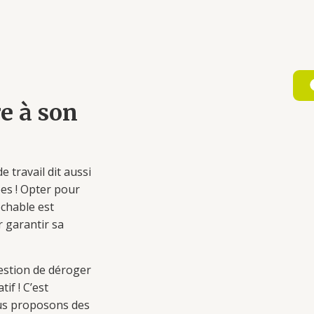
e à son
e travail dit aussi
es ! Opter pour
ochable est
 garantir sa
estion de déroger
tif ! C’est
us proposons des