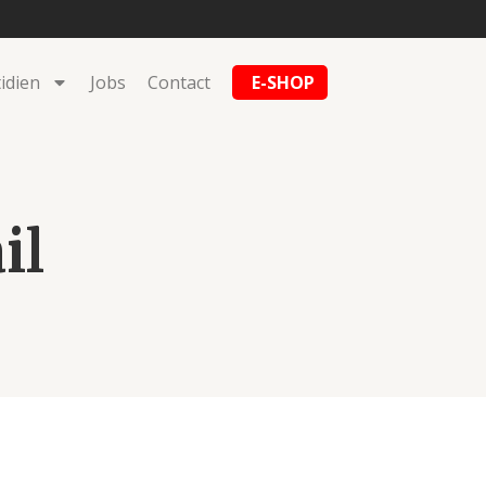
idien
Jobs
Contact
E-SHOP
il