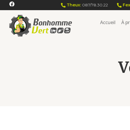
Theux:
087/78.30.22
Fex
Accueil
À p
V